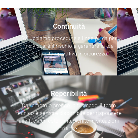
Continuità
Sviluppiamo procedure e linee guida per
individuare il rischio e
garantire
la tua
continuità operativa in sicurezza.
Reperibilità
Da remoto o presso la tua sede, il team
tecnico è sempre disponibile per rispondere
alle tue richieste e intervenite in situazioni
critiche.