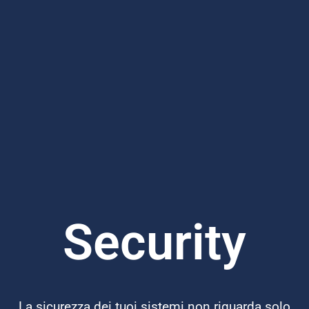
S
e
c
u
r
i
t
y
La sicurezza dei tuoi sistemi non riguarda solo