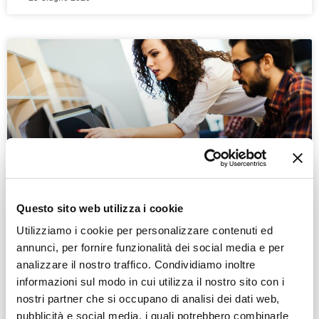
Questo sito web utilizza i cookie
PMI e sicurezza perimetrale
Utilizziamo i cookie per personalizzare contenuti ed
annunci, per fornire funzionalità dei social media e per
I criminali del web usano tecniche diverse per raggiungere i
analizzare il nostro traffico. Condividiamo inoltre
loro scopi. La tua strategia di sicurezza aziendale ha
informazioni sul modo in cui utilizza il nostro sito con i
bisogno di un sistema integrato.
nostri partner che si occupano di analisi dei dati web,
pubblicità e social media, i quali potrebbero combinarle