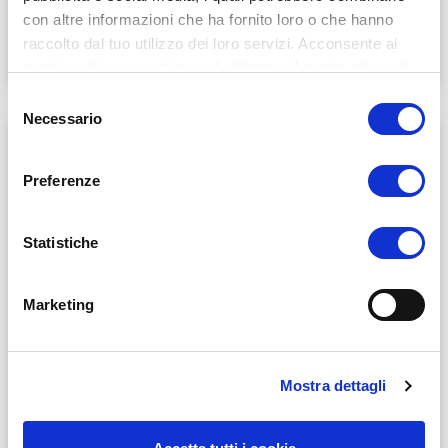
LEGGI TUTTO »
con altre informazioni che ha fornito loro o che hanno
raccolto dal tuo utilizzo dei loro servizi. Acconsente ai
16 Giugno 2020
nostri cookie se continua ad utilizzare il nostro sito web.
Selezione
Necessario
del
consenso
Preferenze
Statistiche
Marketing
Protocolli di sicurezza: autenticazione
Mostra dettagli
a 2 fattori