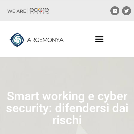
Smart working e cyber
security: difendersi dai
rischi