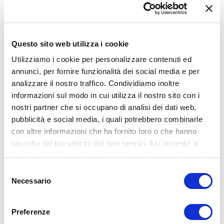
necessari per facilitare lo smart working e la sicurezza;
il 55% cerca come migliorare la sicurezza dell’accesso
da remoto;
Questo sito web utilizza i cookie
il 49% richiede più sicurezza anche per gli endpoint.
Utilizziamo i cookie per personalizzare contenuti ed
Prevenzione: la soluzione
annunci, per fornire funzionalità dei social media e per
contro i cyber attacchi
analizzare il nostro traffico. Condividiamo inoltre
informazioni sul modo in cui utilizza il nostro sito con i
nostri partner che si occupano di analisi dei dati web,
La migliore strategia di difesa e salvaguardia dei dati
pubblicità e social media, i quali potrebbero combinarle
personali ed aziendali, si basa sulla
prevenzione
con altre informazioni che ha fornito loro o che hanno
degli cyber attacchi.
raccolto dal tuo utilizzo dei loro servizi. Acconsente ai
Le aziende devono quindi
fornire ai propri dipendenti
nostri cookie se continua ad utilizzare il nostro sito web.
nozioni di cyber sicurezza
, affinché vengano evitati attacchi
Selezione
informatici.
Necessario
del
Contemporaneamente, è fondamentale
utilizzare strumenti
consenso
tecnologici adeguati
per proteggere tutti i dispositivi e i dati,
Preferenze
anche a distanza.