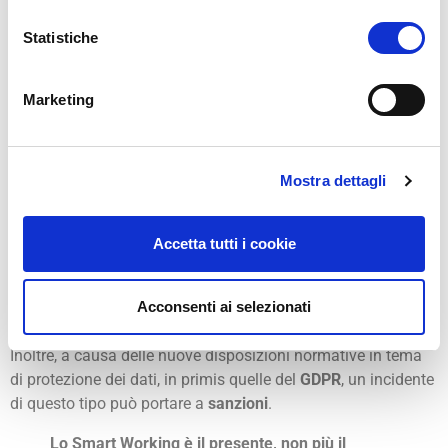
Conseguenze in caso di cyber
Statistiche
attacco
Marketing
Un incidente informatico
, che coinvolge l’infrastruttura IT
dell’azienda,
rappresenta un danno cospicuo.
Anche sotto il
profilo del
business continuity
.
Mostra dettagli
In uno scenario di smart working, i sistemi informatici non
possono essere sostituiti da alternative affini, come accade
in un tradizionale lavoro in ufficio.
Accetta tutti i cookie
In assenza di adeguati
sistemi di protezione e backup
il
rischio di soffrire la perdita di informazioni e documenti
Acconsenti ai selezionati
aumenta notevolmente.
Inoltre, a causa delle nuove disposizioni normative in tema
di protezione dei dati, in primis quelle del
GDPR
, un incidente
di questo tipo può portare a
sanzioni
.
Lo Smart Working è il presente, non più il