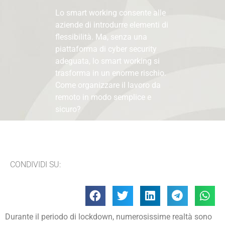
Lo smart working consente alle
aziende di introdurre elementi di
flessibilità. Ma, senza una
piattaforma di cyber security
adeguata, lo smart working si
trasforma in un enorme rischio.
Come organizzare il lavoro da
remoto in modo semplice e
sicuro?
CONDIVIDI SU:
Durante il periodo di lockdown, numerosissime realtà sono